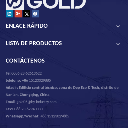
ENLACE RÁPIDO
LISTA DE PRODUCTOS
CONTÁCTENOS
Tel:
0086-23-62613622
teléfono: +8
6 15123029885
Añadir: Edificio central técnico, zona de Dep Eco & Tech, distrito de
Nan'an, Chongqing, China.
Email :
gold05@hy-industry.com
Fax:
0086-23-62940030
Whatsapp/Wechat: +
86 15123029885