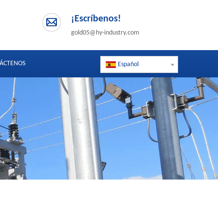
¡Escríbenos!
gold05@hy-industry.com
ÁCTENOS
Español