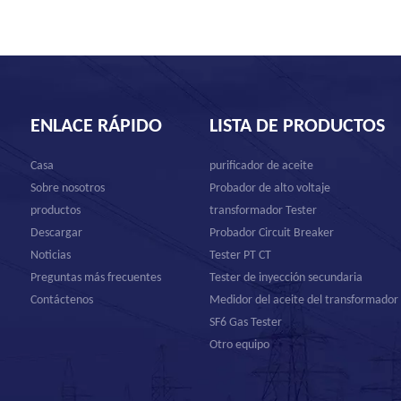
ENLACE RÁPIDO
LISTA DE PRODUCTOS
Casa
purificador de aceite
Sobre nosotros
Probador de alto voltaje
productos
transformador Tester
Descargar
Probador Circuit Breaker
Noticias
Tester PT CT
Preguntas más frecuentes
Tester de inyección secundaria
Contáctenos
Medidor del aceite del transformador
SF6 Gas Tester
Otro equipo