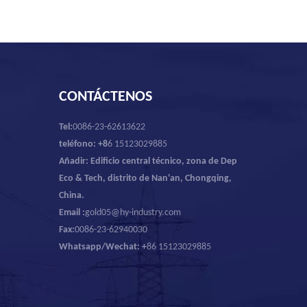
CONTÁCTENOS
Tel:
0086-23-62613622
teléfono: +8
6 15123029885
Añadir: Edificio central técnico, zona de Dep
Eco & Tech, distrito de Nan'an, Chongqing,
China.
Email :
gold05@hy-industry.com
Fax:
0086-23-62940030
Whatsapp/Wechat: +
86 15123029885