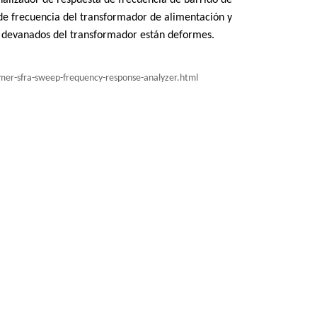
nalizador de respuesta de frecuencia de barrido de
de frecuencia del transformador de alimentación y
os devanados del transformador están deformes.
er-sfra-sweep-frequency-response-analyzer.html