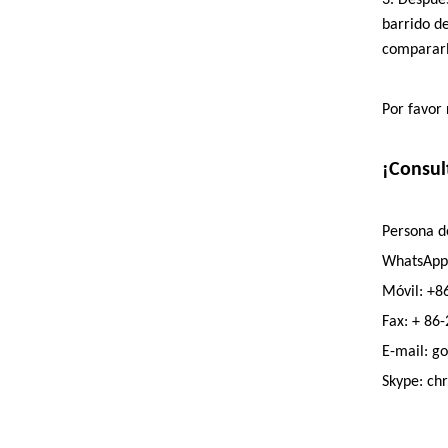
3. Despué
barrido d
compararlo
Por favor 
¡Consul
Persona d
WhatsApp
Móvil: +8
Fax: + 86
E-mail: g
Skype: ch