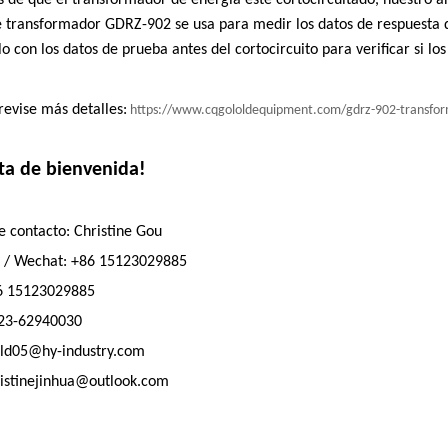
s de que el transformador de energía esté cortocircuitado, nuestro a
e transformador GDRZ-902 se usa para medir los datos de respuesta 
 con los datos de prueba antes del cortocircuito para verificar si l
revise más detalles:
https://www.cqgololdequipment.com/gdrz-902-transform
ta de bienvenida!
e contacto: Christine Gou
 / Wechat: +86 15123029885
6 15123029885
-23-62940030
old05@hy-industry.com
ristinejinhua@outlook.com