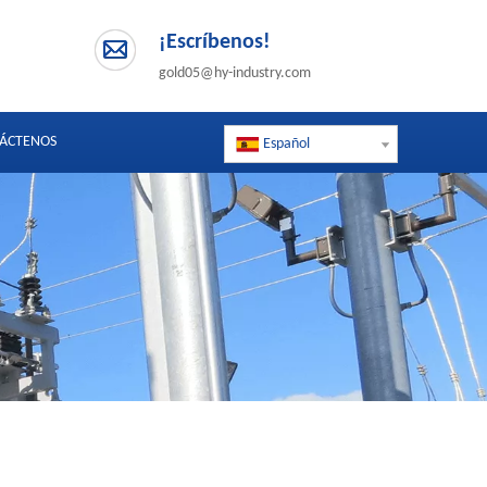
¡Escríbenos!
gold05@hy-industry.com
ÁCTENOS
Español