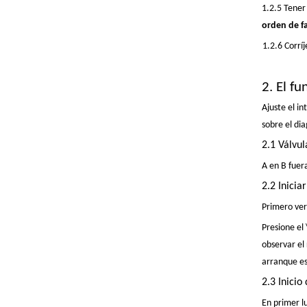
1.2.5 Tener 
orden de fa
1.2.6 Corrí
2. El f
Ajuste el i
sobre el di
2.1 Válvul
A en B fuera
2.2
Inicia
Primero veri
Presione el 
observar el
arranque es
2.3 Inicio
En primer lu