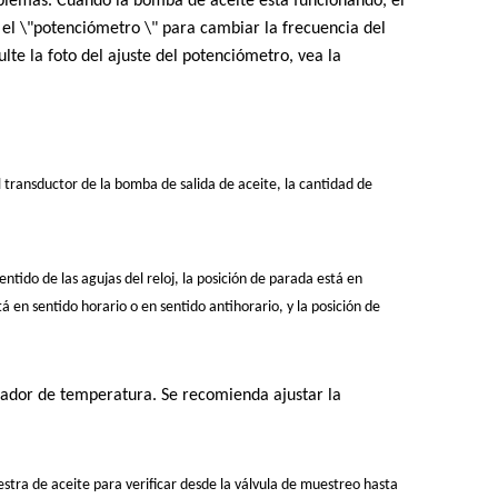
blemas. Cuando la bomba de aceite está funcionando, el
 el \"potenciómetro \" para cambiar la frecuencia del
lte la foto del ajuste del potenciómetro, vea la
el transductor de la bomba de salida de aceite, la cantidad de
sentido de las agujas del reloj, la posición de parada está en
stá en sentido horario o en sentido antihorario, y la posición de
rolador de temperatura. Se recomienda ajustar la
estra de aceite para verificar desde la válvula de muestreo hasta