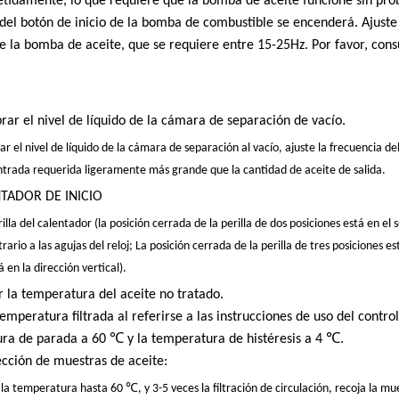
etidamente, lo que requiere que la bomba de aceite funcione sin pro
 del botón de inicio de la bomba de combustible se encenderá. Ajuste
e la bomba de aceite, que se requiere entre 15-25Hz. Por favor, consu
brar el nivel de líquido de la cámara de separación de vacío.
r el nivel de líquido de la cámara de separación al vacío, ajuste la frecuencia d
ntrada requerida ligeramente más grande que la cantidad de aceite de salida.
NTADOR DE INICIO
rilla del calentador (la posición cerrada de la perilla de dos posiciones está en el 
rario a las agujas del reloj; La posición cerrada de la perilla de tres posiciones e
 en la dirección vertical).
r la temperatura del aceite no tratado.
temperatura filtrada al referirse a las instrucciones de uso del cont
ra de parada a 60 ℃ y la temperatura de histéresis a 4 ℃.
ección de muestras de aceite:
la temperatura hasta 60 ℃, y 3-5 veces la filtración de circulación, recoja la mu