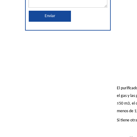
Enviar
El purificad
el gas y la
≤50 m3, el 
menos de 12
Si tiene ot