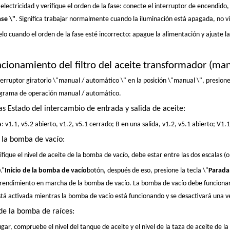
electricidad y verifique el orden de la fase: conecte el interruptor de encendido,
se \"
. Significa trabajar normalmente cuando la iluminación está apagada, no v
jelo cuando el orden de la fase esté incorrecto: apague la alimentación y ajuste la
uncionamiento del filtro del aceite transformador (man
nterruptor giratorio \"manual / automático \" en la posición \"manual \", presione
agrama de operación manual / automático.
as Estado del intercambio de entrada y salida de aceite:
: v1.1, v5.2 abierto, v1.2, v5.1 cerrado; B en una salida, v1.2, v5.1 abierto; V1.
r la bomba de vacío:
fique el nivel de aceite de la bomba de vacío, debe estar entre las dos escalas (o l
\"
Inicio de la bomba de vacío
botón, después de eso, presione la tecla \"
Parada
 rendimiento en marcha de la bomba de vacío. La bomba de vacío debe funcionar 
tá activada mientras la bomba de vacío está funcionando y se desactivará una v
 de la bomba de raíces:
gar, compruebe el nivel del tanque de aceite y el nivel de la taza de aceite de l