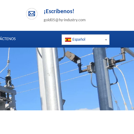
¡Escríbenos!
gold05@hy-industry.com
ÁCTENOS
Español