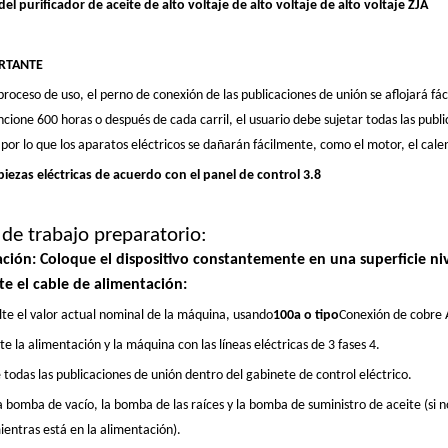
el purificador de aceite de alto voltaje de alto voltaje de alto voltaje ZJA
RTANTE
proceso de uso, el perno de conexión de las publicaciones de unión se aflojará fác
cione 600 horas o después de cada carril, el usuario debe sujetar todas las public
 por lo que los aparatos eléctricos se dañarán fácilmente, como el motor, el cal
piezas eléctricas de acuerdo con el panel de control 3.8
o de trabajo preparatorio:
lación: Coloque el dispositivo constantemente en una superficie ni
te el cable de alimentación
:
lte el valor actual nominal de la máquina, usando
1
0
0a o tipo
Conexión de cobre 
e la alimentación y la máquina con las líneas eléctricas de 3 fases 4.
 todas las publicaciones de unión dentro del gabinete de control eléctrico.
la bomba de vacío, la bomba de las raíces y la bomba de suministro de aceite (si 
ientras está en la alimentación).