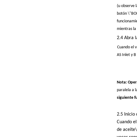
(u observe 
botón \"BOM
funcionamie
mientras la
2.4 Abra l
Cuando el v
AS Inlet y 
Nota: Opera
paralela a 
siguiente f
2.5 Inicio
Cuando el 
de aceite\