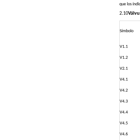
que los índi
2.10
Válvu
Símbolo
V1.1
V1.2
V2.1
V4.1
V4.2
V4.3
V4.4
V4.5
V4.6