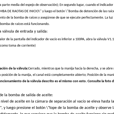
la parte media del espejo de observación); En segundo lugar, cuando el indicador
BA DE RAOTAS DE INICIO\" y luego el botón \"Bomba de detención de las raíces\
nto de la bomba de raíces y asegúrese de que se ejecute perfectamente. La luz in
 bomba de raíces está funcionando.
a válvula de entrada y salida:
alor de la pantalla del indicador de vacío es inferior a 100PA, abra la válvula V1.
B como toma de corriente)
ción de la válvula:
Cerrado, mientras que la manija hacia la derecha, y se abre m
la posición de la manija, el canal está completamente abierto; Posición de la man
uncionamiento de la válvula descrito es el mismo con esto. Consulte la foto de
 de la bomba de salida de aceite:
nivel de aceite en la cámara de separación al vacío se eleva hasta la
", y luego presione el botón \"tope de la bomba de aceite y observe 