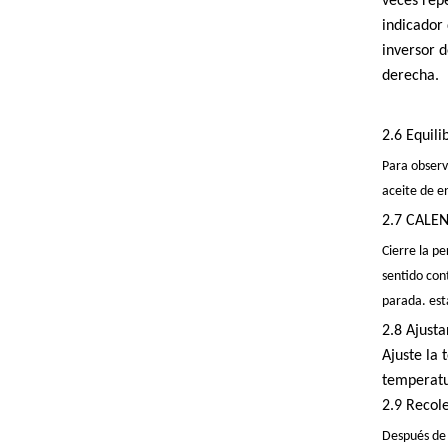
veces rep
indicador
inversor d
derecha.
2.6 Equili
Para observa
aceite de e
2.7 CALE
Cierre la pe
sentido cont
parada. está
2.8 Ajusta
Ajuste la 
temperatu
2.9 Recol
Después de 