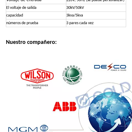
Voltaje de entrada
220V, 50Hz (se puede personalizar)
El voltaje de salida
30kV/50kV
capacidad
3kva/5kva
números de prueba
3 pares cada vez
Nuestro compañero: