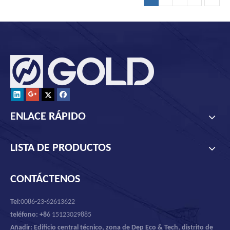
ENLACE RÁPIDO
LISTA DE PRODUCTOS
CONTÁCTENOS
Tel:
0086-23-62613622
teléfono: +8
6 15123029885
Añadir: Edificio central técnico, zona de Dep Eco & Tech, distrito de