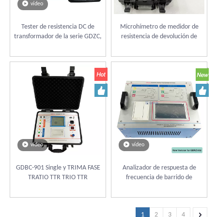
vídeo
Tester de resistencia DC de
Microhímetro de medidor de
transformador de la serie GDZC,
resistencia de devolución de
ohmímetro de Mirco
transformador GDZC-10A para
transformador (con batería de
litio)
vídeo
vídeo
GDBC-901 Single y TRIMA FASE
Analizador de respuesta de
TRATIO TTR TRIO TTR
frecuencia de barrido de
transformador GDRZ-902 SFRA,
probador de deformación de
devanamiento del transformador
1
2
3
4
IEC60076-18