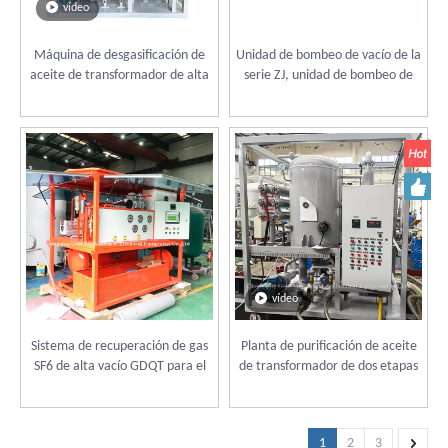
vídeo
Máquina de desgasificación de
Unidad de bombeo de vacío de la
aceite de transformador de alta
serie ZJ, unidad de bombeo de
vacío de 3000L/H
aire de vacío, equipo de secado
al vacío para transformador
vídeo
Sistema de recuperación de gas
Planta de purificación de aceite
SF6 de alta vacío GDQT para el
de transformador de dos etapas
interruptor SF6
con puerta cerrada
1
2
3