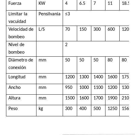
Fuerza
KW
4
6.5
7
11
18.5
Limitar la
Pensilvania
≤3
vacuidad
Velocidad de
L/S
70
150
300
600
1200
bombeo
Nivel de
2
bombeo
Diámetro de
mm
50
50
50
80
80
conexión
Longitud
mm
1200
1300
1400
1600
1750
Ancho
mm
950
1000
1100
1200
1300
Altura
mm
1500
1600
1700
1900
2100
Peso
kg
300
400
500
1250
1560