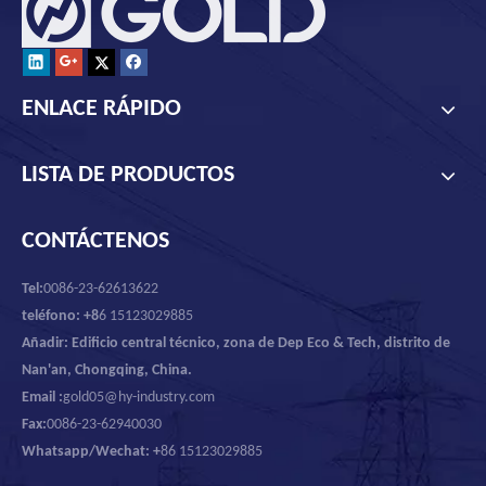
ENLACE RÁPIDO
LISTA DE PRODUCTOS
CONTÁCTENOS
Tel:
0086-23-62613622
teléfono: +8
6 15123029885
Añadir: Edificio central técnico, zona de Dep Eco & Tech, distrito de
Nan'an, Chongqing, China.
Email :
gold05@hy-industry.com
Fax:
0086-23-62940030
Whatsapp/Wechat: +
86 15123029885